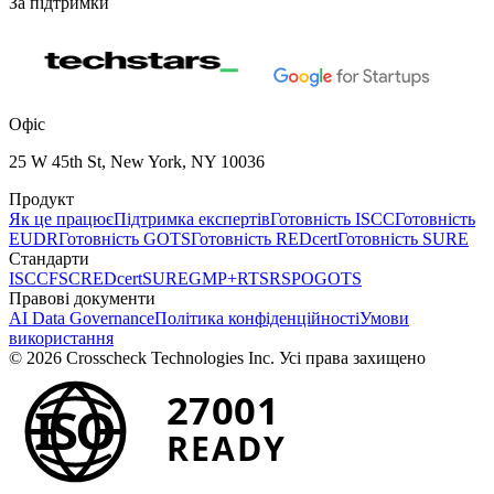
За підтримки
Офіс
25 W 45th St, New York, NY 10036
Продукт
Як це працює
Підтримка експертів
Готовність ISCC
Готовність
EUDR
Готовність GOTS
Готовність REDcert
Готовність SURE
Стандарти
ISCC
FSC
REDcert
SURE
GMP+
RTS
RSPO
GOTS
Правові документи
AI Data Governance
Політика конфіденційності
Умови
використання
© 2026 Crosscheck Technologies Inc. Усі права захищено
27001
ISO
READY