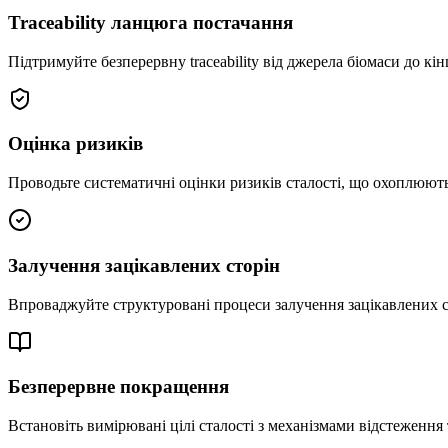
Traceability ланцюга постачання
Підтримуйте безперервну traceability від джерела біомаси до к
Оцінка ризиків
Проводьте систематичні оцінки ризиків сталості, що охоплюють 
Залучення зацікавлених сторін
Впроваджуйте структуровані процеси залучення зацікавлених ст
Безперервне покращення
Встановіть вимірювані цілі сталості з механізмами відстежен