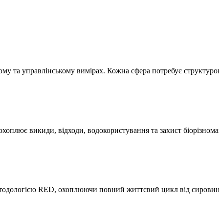
му та управлінському вимірах. Кожна сфера потребує структуров
охоплює викиди, відходи, водокористування та захист біорізнома
етодологією RED, охоплюючи повний життєвий цикл від сировини