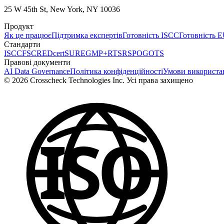
25 W 45th St, New York, NY 10036
Продукт
Як це працює
Підтримка експертів
Готовність ISCC
Готовність 
Стандарти
ISCC
FSC
REDcert
SURE
GMP+
RTS
RSPO
GOTS
Правові документи
AI Data Governance
Політика конфіденційності
Умови використа
© 2026 Crosscheck Technologies Inc. Усі права захищено
ISO