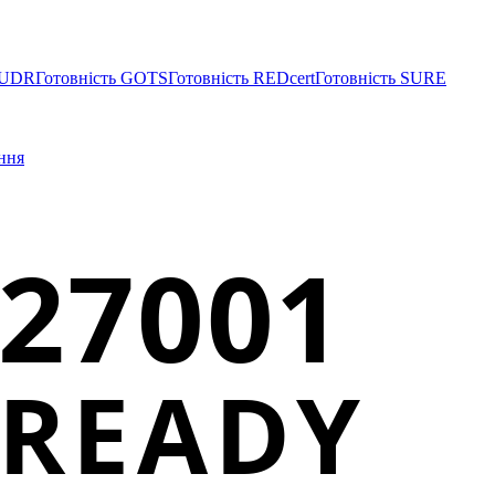
EUDR
Готовність GOTS
Готовність REDcert
Готовність SURE
ння
27001
READY