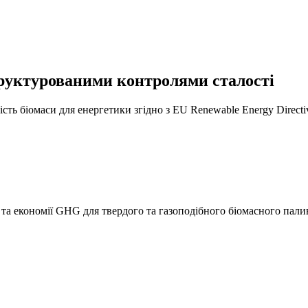
руктурованими контролями сталості
алість біомаси для енергетики згідно з EU Renewable Energy Direc
а економії GHG для твердого та газоподібного біомасного палива,