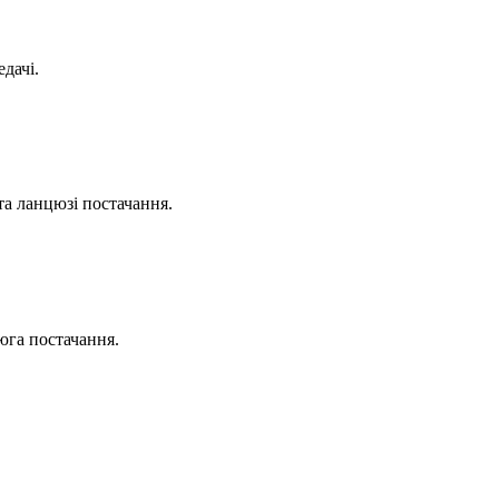
дачі.
та ланцюзі постачання.
юга постачання.