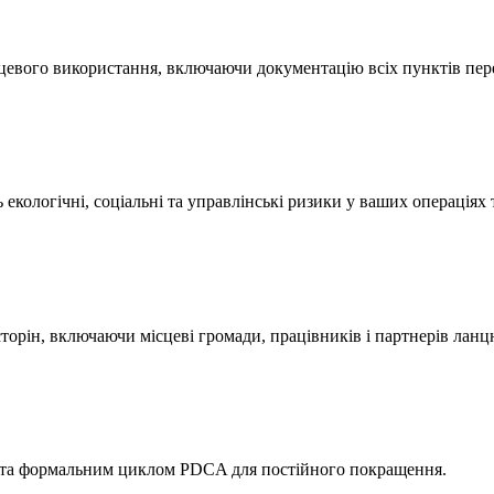
інцевого використання, включаючи документацію всіх пунктів пере
екологічні, соціальні та управлінські ризики у ваших операціях 
орін, включаючи місцеві громади, працівників і партнерів ланц
ня та формальним циклом PDCA для постійного покращення.