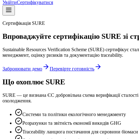
Увійти
Сертифікуватися
Сертифікація SURE
Впроваджуйте сертифікацію SURE зі ст
Sustainable Resources Verification Scheme (SURE) сертифікує ст
менеджмент, оцінку ризиків та документацію traceability.
Забронювати демо
Перевірте готовність
Що охоплює SURE
SURE — це визнана ЄС добровільна схема верифікації сталості т
охолодження.
Системи та політики екологічного менеджменту
Розрахунки та звітність економії викидів GHG
Traceability ланцюга постачання для сировини біомаси